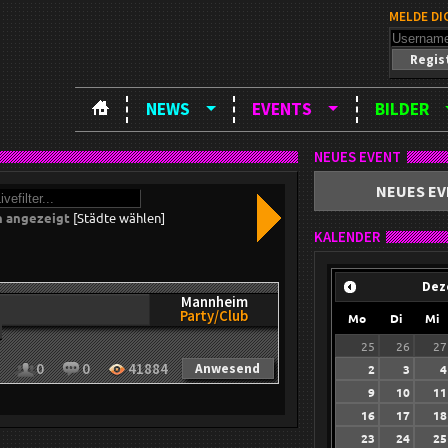
MELDE DI
Regis
NEWS
EVENTS
BILDER
NEUES EVENT
NEUES EV
n angezeigt
[Städte wählen]
KALENDER
Dez
Mannheim
Party/Club
Mo
Di
Mi
25
26
27
0
0
41884
Anwesend
2
3
4
9
10
11
16
17
18
23
24
25