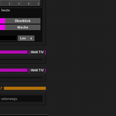
2
3
4
5
heute
Überblick
Woche
Los
x
[
INAKTIV
]
[
INAKTIV
]
S?
r unterwegs.