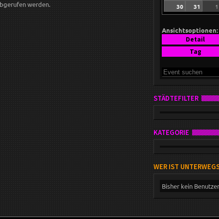
bgerufen werden.
30
31
1
Ansichtsoptionen:
Detail
Tag
STÄDTEFILTER
KATEGORIE
WER IST UNTERWEG
Bisher kein Benutze