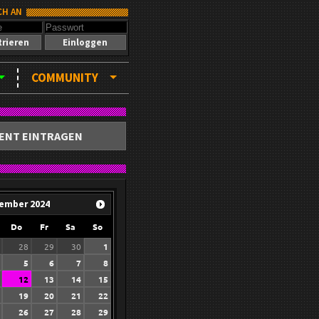
CH AN
trieren
Einloggen
COMMUNITY
ENT EINTRAGEN
ember
2024
Do
Fr
Sa
So
28
29
30
1
5
6
7
8
12
13
14
15
19
20
21
22
26
27
28
29