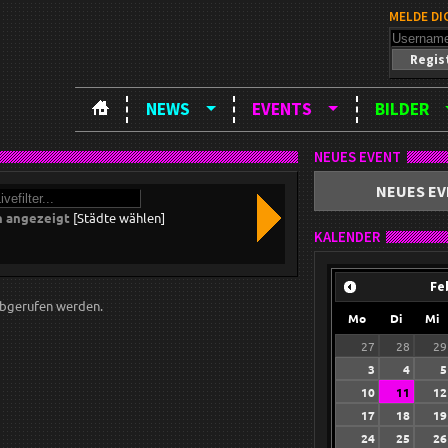
MELDE DI
Regis
NEWS
EVENTS
BILDER
NEUES EVENT
NEUES EV
n angezeigt
[Städte wählen]
KALENDER
Fe
bgerufen werden.
Mo
Di
Mi
27
28
29
3
4
5
10
11
12
17
18
19
24
25
26