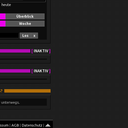
heute
Überblick
Woche
Los
x
[
INAKTIV
]
[
INAKTIV
]
S?
r unterwegs.
essum
|
AGB
|
Datenschutz
|