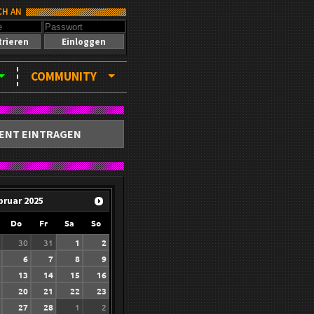
CH AN
trieren
Einloggen
COMMUNITY
ENT EINTRAGEN
bruar
2025
Do
Fr
Sa
So
30
31
1
2
6
7
8
9
13
14
15
16
20
21
22
23
27
28
1
2