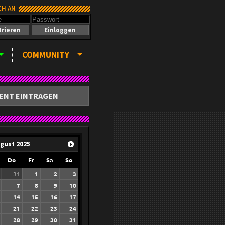
CH AN
trieren
Einloggen
COMMUNITY
ENT EINTRAGEN
gust
2025
Do
Fr
Sa
So
31
1
2
3
7
8
9
10
14
15
16
17
21
22
23
24
28
29
30
31