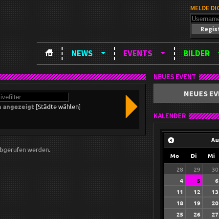
MELDE DI
Regis
NEWS
EVENTS
BILDER
NEUES EVENT
NEUES EV
n angezeigt
[Städte wählen]
KALENDER
Au
bgerufen werden.
Mo
Di
Mi
28
29
30
4
5
6
11
12
13
18
19
20
25
26
27