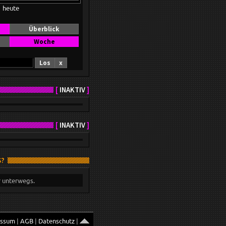
heute
Überblick
Woche
Los
x
[
INAKTIV
]
[
INAKTIV
]
S?
r unterwegs.
essum
|
AGB
|
Datenschutz
|