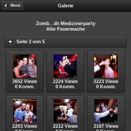
Galerie
Menü
Zomb.. äh Medizinerparty
Alte Feuerwache
Seite 3 von 5
3652 Views
2224 Views
2223 Views
0 Komm.
0 Komm.
0 Komm.
2203 Views
2212 Views
2187 Views