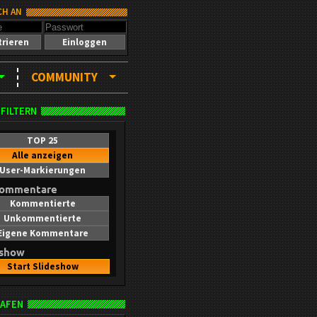
CH AN
trieren
Einloggen
COMMUNITY
 FILTERN
TOP 25
Alle anzeigen
User-Markierungen
kommentare
Kommentierte
Unkommentierte
Eigene Kommentare
eshow
Start Slideshow
AFEN