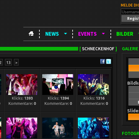
MELDE DI
Regis
NEWS
EVENTS
BILDER
[
SCHNECKENHOF
]
GALERIE
2
13
>
Bild
Klicks:
1393
Klicks:
1394
Klicks:
1316
0
Kommentare:
0
Kommentare:
0
Kommentare:
0
Slid
FOTOGR