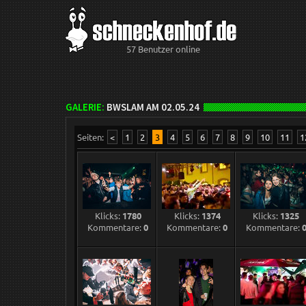
57 Benutzer online
GALERIE:
BWSLAM AM 02.05.24
Seiten:
<
1
2
3
4
5
6
7
8
9
10
11
1
Klicks:
1780
Klicks:
1374
Klicks:
1325
Kommentare:
0
Kommentare:
0
Kommentare: