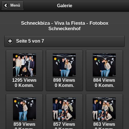
Galerie
Menü
Schneckbiza - Viva la Fiesta - Fotobox
Schneckenhof
Seite 5 von 7
1295 Views
898 Views
884 Views
0 Komm.
0 Komm.
0 Komm.
859 Views
857 Views
863 Views