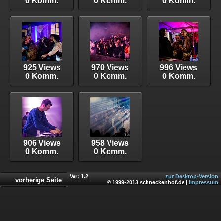
0 Komm.
0 Komm.
0 Komm.
925 Views
970 Views
996 Views
0 Komm.
0 Komm.
0 Komm.
906 Views
958 Views
0 Komm.
0 Komm.
Ver: 1.2
zur Desktop-Version
vorherige Seite
© 1999-2013 schneckenhof.de |
Impressum