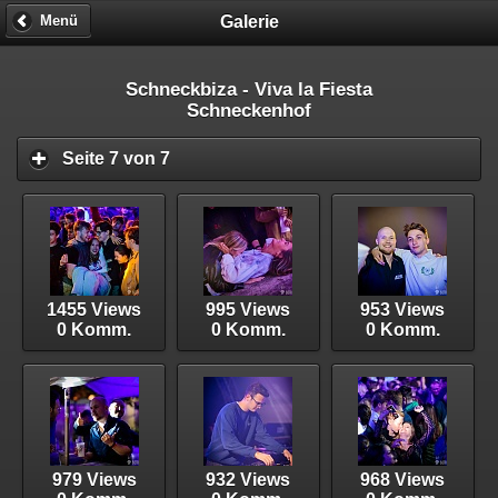
Galerie
Menü
Schneckbiza - Viva la Fiesta
Schneckenhof
Seite 7 von 7
1455 Views
995 Views
953 Views
0 Komm.
0 Komm.
0 Komm.
979 Views
932 Views
968 Views