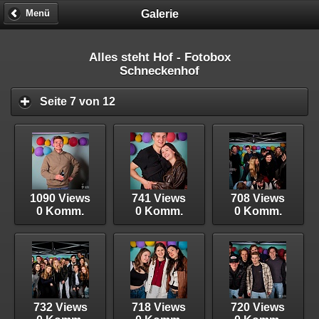
Galerie
Menü
Alles steht Hof - Fotobox
Schneckenhof
Seite 7 von 12
1090 Views
741 Views
708 Views
0 Komm.
0 Komm.
0 Komm.
732 Views
718 Views
720 Views