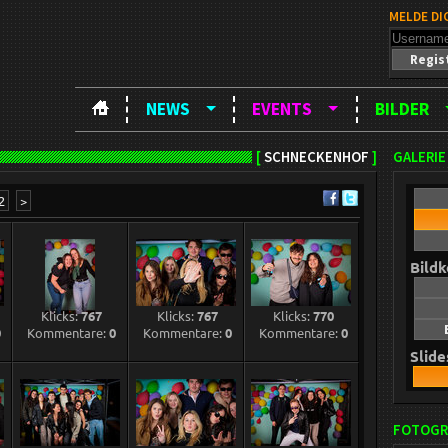
MELDE DI
Regis
NEWS
EVENTS
BILDER
[
SCHNECKENHOF
]
GALERIE
2
>
Bild
Klicks:
767
Klicks:
767
Klicks:
770
0
Kommentare:
0
Kommentare:
0
Kommentare:
0
Slid
FOTOGR