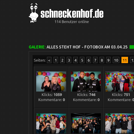
114 Benutzer online
GALERIE:
ALLES STEHT HOF - FOTOBOX AM 03.04.25
Seiten:
<
1
2
3
4
5
6
7
8
9
10
11
1
Klicks:
1059
Klicks:
746
Klicks:
751
Kommentare:
0
Kommentare:
0
Kommentare: