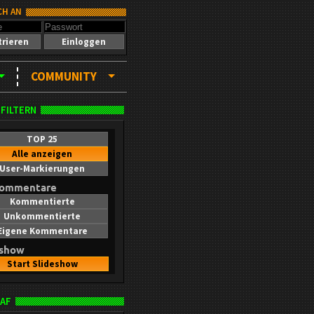
CH AN
trieren
Einloggen
COMMUNITY
 FILTERN
TOP 25
Alle anzeigen
User-Markierungen
kommentare
Kommentierte
Unkommentierte
Eigene Kommentare
eshow
Start Slideshow
AF