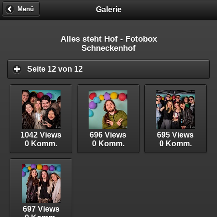
Galerie
Menü
Alles steht Hof - Fotobox
Schneckenhof
Seite 12 von 12
1042 Views
696 Views
695 Views
0 Komm.
0 Komm.
0 Komm.
697 Views