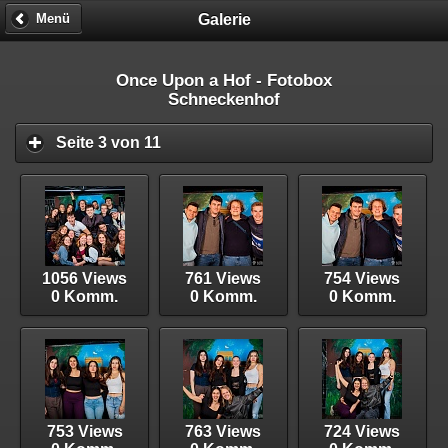
Galerie
Menü
Once Upon a Hof - Fotobox
Schneckenhof
Seite 3 von 11
1056 Views
761 Views
754 Views
0 Komm.
0 Komm.
0 Komm.
753 Views
763 Views
724 Views