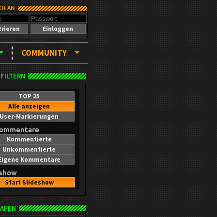
CH AN
trieren
Einloggen
COMMUNITY
 FILTERN
TOP 25
Alle anzeigen
User-Markierungen
kommentare
Kommentierte
Unkommentierte
Eigene Kommentare
eshow
Start Slideshow
AFEN