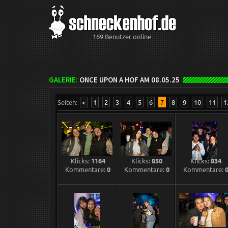
169 Benutzer online
GALERIE:
ONCE UPON A HOF AM 08.05.25
Seiten:
<
1
2
3
4
5
6
7
8
9
10
11
1
Klicks:
1164
Klicks:
850
Klicks:
834
Kommentare:
0
Kommentare:
0
Kommentare: