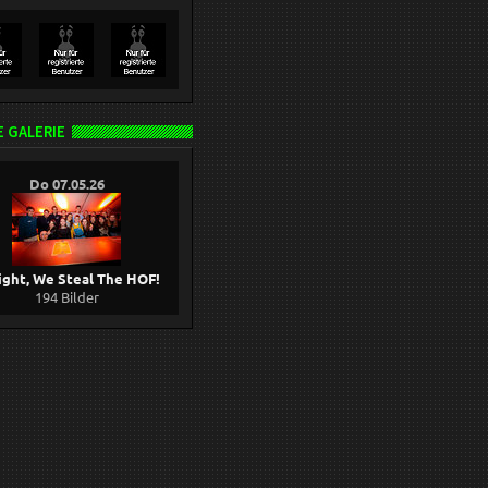
 GALERIE
Do 07.05.26
ight, We Steal The HOF!
194 Bilder