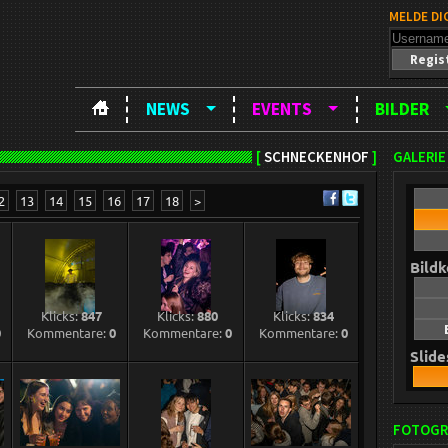
MELDE DI
Regis
NEWS
EVENTS
BILDER
[
SCHNECKENHOF
]
GALERIE
2
13
14
15
16
17
18
>
Bild
Klicks:
847
Klicks:
880
Klicks:
834
0
Kommentare:
0
Kommentare:
0
Kommentare:
0
Slid
FOTOGR