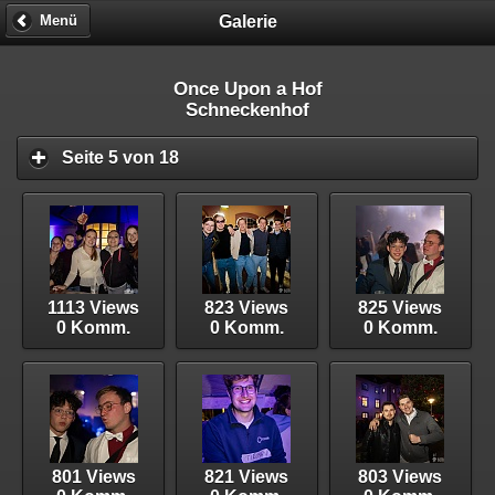
Galerie
Menü
Once Upon a Hof
Schneckenhof
Seite 5 von 18
1113 Views
823 Views
825 Views
0 Komm.
0 Komm.
0 Komm.
801 Views
821 Views
803 Views