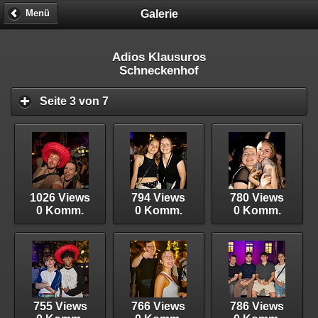
Galerie
Menü
Adios Klausuros
Schneckenhof
Seite 3 von 7
1026 Views
794 Views
780 Views
0 Komm.
0 Komm.
0 Komm.
755 Views
766 Views
786 Views