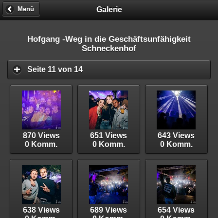
Galerie
Menü
Hofgang -Weg in die Geschäftsunfähigkeit
Schneckenhof
Seite 11 von 14
870 Views
651 Views
643 Views
0 Komm.
0 Komm.
0 Komm.
638 Views
689 Views
654 Views