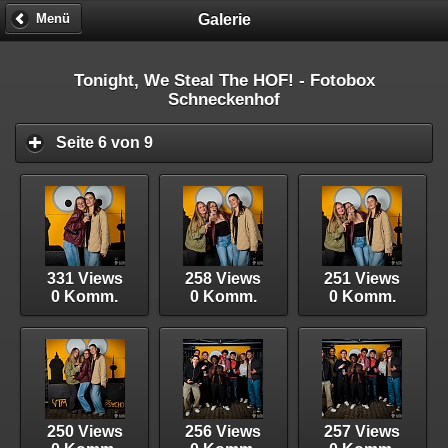
Galerie
Menü
Tonight, We Steal The HOF! - Fotobox
Schneckenhof
Seite 6 von 9
331 Views
258 Views
251 Views
0 Komm.
0 Komm.
0 Komm.
250 Views
256 Views
257 Views