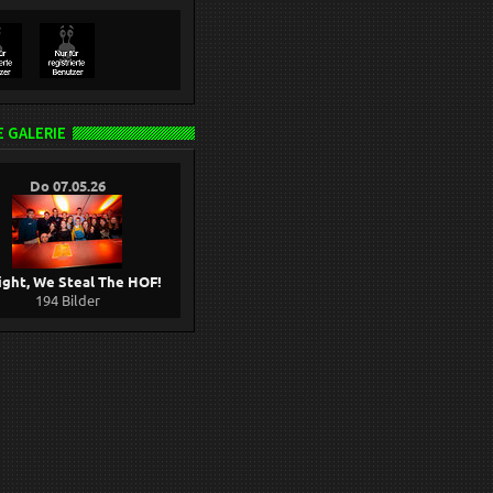
 GALERIE
Do 07.05.26
ight, We Steal The HOF!
194 Bilder