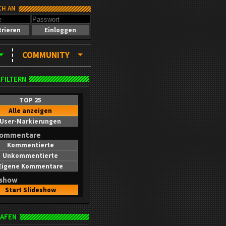
CH AN
trieren
Einloggen
COMMUNITY
 FILTERN
TOP 25
Alle anzeigen
User-Markierungen
kommentare
Kommentierte
Unkommentierte
Eigene Kommentare
eshow
Start Slideshow
AFEN