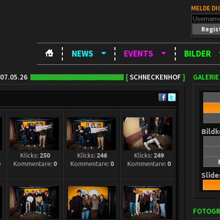
MELDE DI
Regis
NEWS
EVENTS
BILDER
07.05.26
[
SCHNECKENHOF
]
GALERIE
Bild
Klicks:
250
Klicks:
246
Klicks:
249
0
Kommentare:
0
Kommentare:
0
Kommentare:
0
Slid
FOTOGR