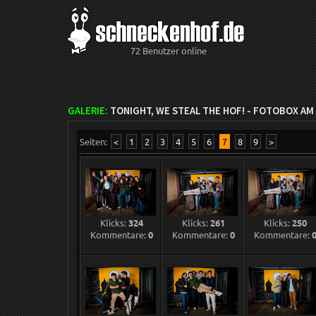
72 Benutzer online
GALERIE:
TONIGHT, WE STEAL THE HOF! - FOTOBOX AM 
Seiten:
<
1
2
3
4
5
6
7
8
9
>
Klicks:
324
Klicks:
261
Klicks:
250
Kommentare:
0
Kommentare:
0
Kommentare: