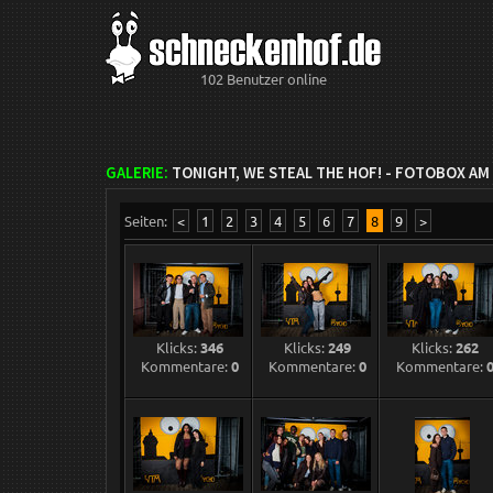
102 Benutzer online
GALERIE:
TONIGHT, WE STEAL THE HOF! - FOTOBOX AM 
Seiten:
<
1
2
3
4
5
6
7
8
9
>
Klicks:
346
Klicks:
249
Klicks:
262
Kommentare:
0
Kommentare:
0
Kommentare: