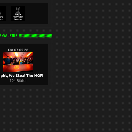
 GALERIE
Do 07.05.26
ight, We Steal The HOF!
194 Bilder