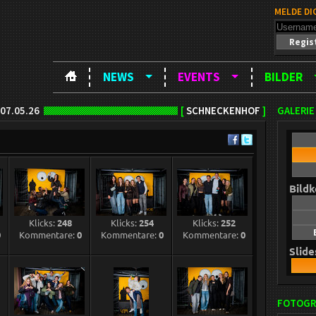
MELDE DI
Regis
NEWS
EVENTS
BILDER
07.05.26
[
SCHNECKENHOF
]
GALERIE
Bild
Klicks:
248
Klicks:
254
Klicks:
252
0
Kommentare:
0
Kommentare:
0
Kommentare:
0
Slid
FOTOGR