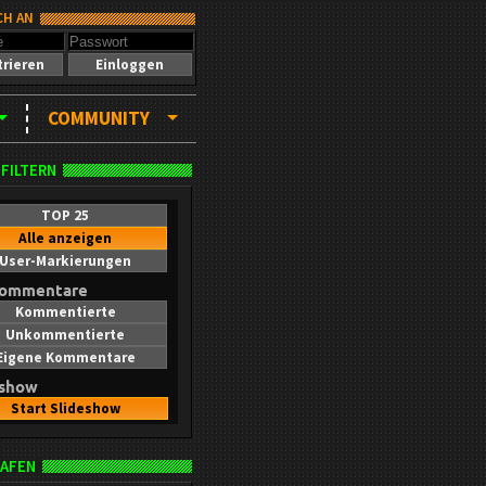
CH AN
trieren
Einloggen
COMMUNITY
 FILTERN
TOP 25
Alle anzeigen
User-Markierungen
kommentare
Kommentierte
Unkommentierte
Eigene Kommentare
eshow
Start Slideshow
AFEN