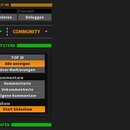
CH AN
trieren
Einloggen
COMMUNITY
 FILTERN
TOP 25
Alle anzeigen
User-Markierungen
kommentare
Kommentierte
Unkommentierte
Eigene Kommentare
eshow
Start Slideshow
AFEN