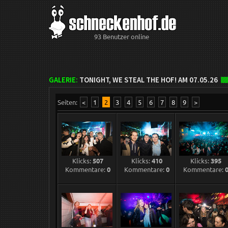
93 Benutzer online
GALERIE:
TONIGHT, WE STEAL THE HOF! AM 07.05.26
Seiten:
<
1
2
3
4
5
6
7
8
9
>
Klicks:
507
Klicks:
410
Klicks:
395
Kommentare:
0
Kommentare:
0
Kommentare: