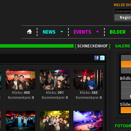
MELDE DI
Regis
NEWS
EVENTS
BILDER
[
SCHNECKENHOF
]
GALERIE
Bild
Klicks:
400
Klicks:
391
Klicks:
385
0
Kommentare:
0
Kommentare:
0
Kommentare:
0
Slid
FOTOGR