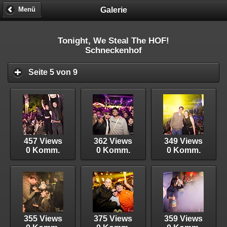
Galerie
Menü
Tonight, We Steal The HOF!
Schneckenhof
Seite 5 von 9
457 Views
362 Views
349 Views
0 Komm.
0 Komm.
0 Komm.
355 Views
375 Views
359 Views