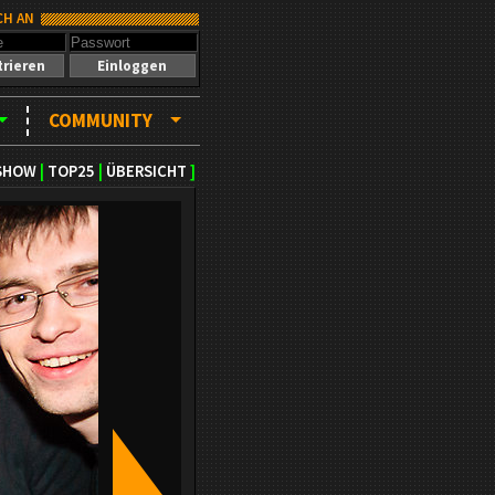
CH AN
trieren
Einloggen
COMMUNITY
SHOW
|
TOP25
|
ÜBERSICHT
]