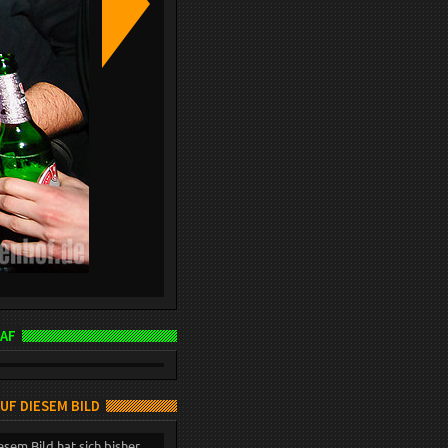
AF
AUF DIESEM BILD
esem Bild hat sich bisher