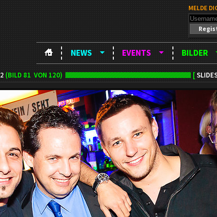
MELDE DI
Regis
NEWS
EVENTS
BILDER
12
(BILD
81
VON 120)
[
SLIDE