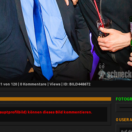
81
von 120 |
0
Kommentare |
Views | ID: BILD
448672
FOTOGR
Hauptprofilbild) können dieses Bild kommentieren.
0 USER 
Auf di