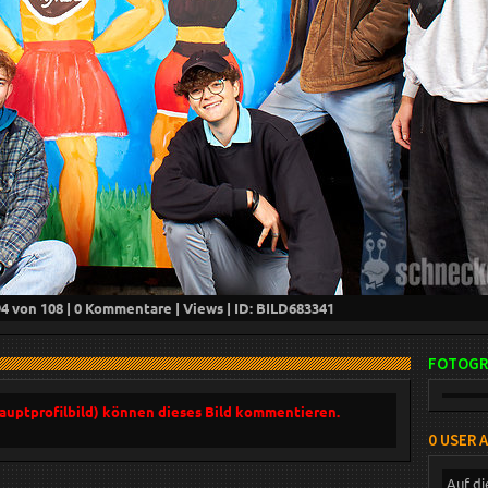
94
von 108 |
0
Kommentare |
Views | ID: BILD
683341
FOTOGR
Hauptprofilbild) können dieses Bild kommentieren.
0 USER 
Auf di