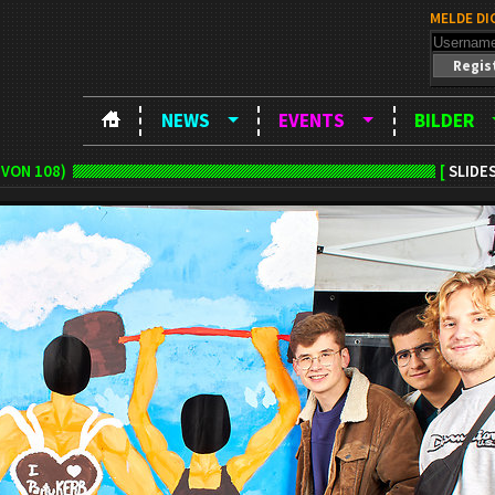
MELDE DI
Regis
NEWS
EVENTS
BILDER
VON 108)
[
SLIDE