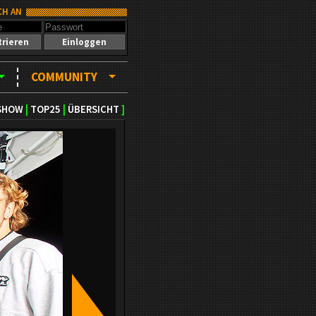
CH AN
trieren
Einloggen
COMMUNITY
SHOW
|
TOP25
|
ÜBERSICHT
]