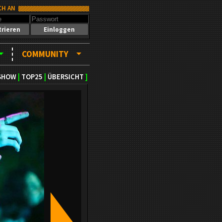
CH AN
trieren
Einloggen
COMMUNITY
SHOW
|
TOP25
|
ÜBERSICHT
]