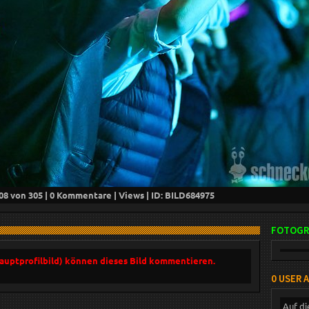
08
von 305 |
0
Kommentare |
Views | ID: BILD
684975
FOTOGR
Hauptprofilbild) können dieses Bild kommentieren.
0 USER 
Auf di