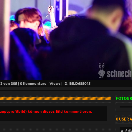
62
von 305 |
0
Kommentare |
Views | ID: BILD
685045
FOTOGR
Hauptprofilbild) können dieses Bild kommentieren.
0 USER 
Auf di