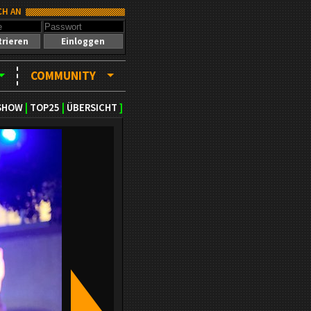
CH AN
trieren
Einloggen
COMMUNITY
SHOW
|
TOP25
|
ÜBERSICHT
]