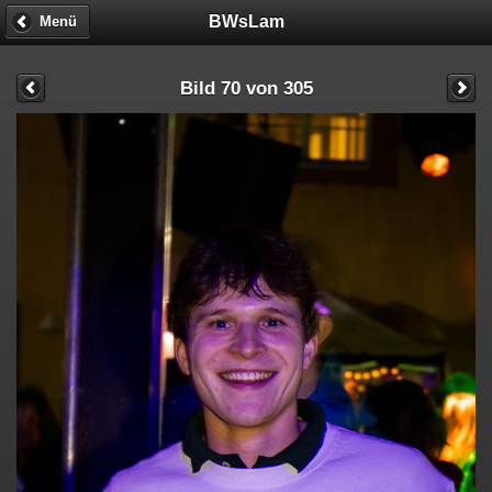
BWsLam
Menü
Bild 70 von 305