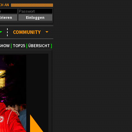
CH AN
trieren
Einloggen
COMMUNITY
SHOW
|
TOP25
|
ÜBERSICHT
]