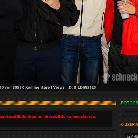
10
von 305 |
0
Kommentare |
Views | ID: BILD
685125
FOTOGR
Hauptprofilbild) können dieses Bild kommentieren.
0 USER 
Auf di