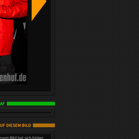
AF
AUF DIESEM BILD
esem Bild hat sich bisher