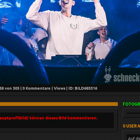
58
von 305 |
0
Kommentare |
Views | ID: BILD
685316
FOTOGR
Hauptprofilbild) können dieses Bild kommentieren.
0 USER 
Auf di