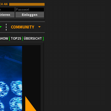
CH AN
trieren
Einloggen
COMMUNITY
SHOW
|
TOP25
|
ÜBERSICHT
]