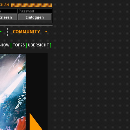
CH AN
trieren
Einloggen
COMMUNITY
SHOW
|
TOP25
|
ÜBERSICHT
]