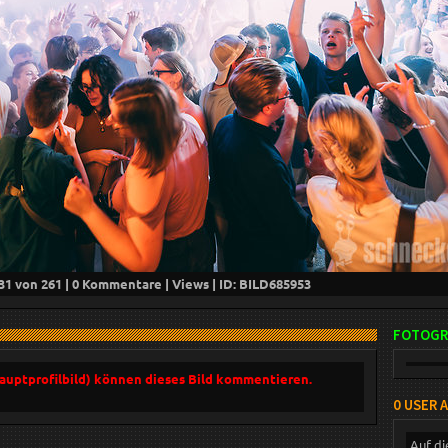
31
von 261 |
0
Kommentare |
Views | ID: BILD
685953
FOTOGR
Hauptprofilbild) können dieses Bild kommentieren.
0 USER 
Auf di