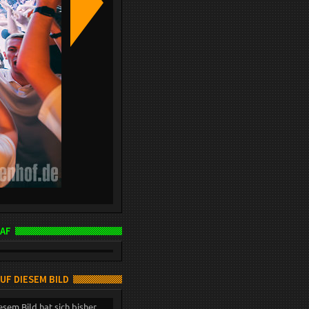
AF
AUF DIESEM BILD
esem Bild hat sich bisher