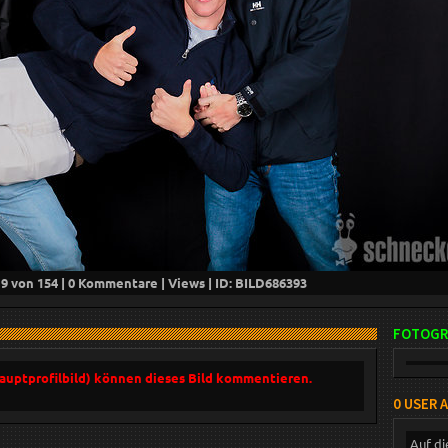
19
von 154 |
0
Kommentare |
Views | ID: BILD
686393
FOTOGR
Hauptprofilbild) können dieses Bild kommentieren.
0 USER 
Auf di