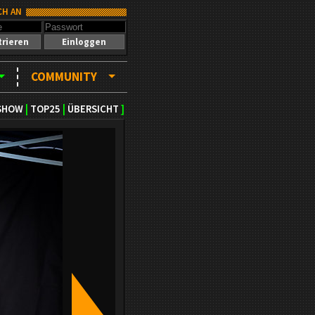
CH AN
trieren
Einloggen
COMMUNITY
SHOW
|
TOP25
|
ÜBERSICHT
]