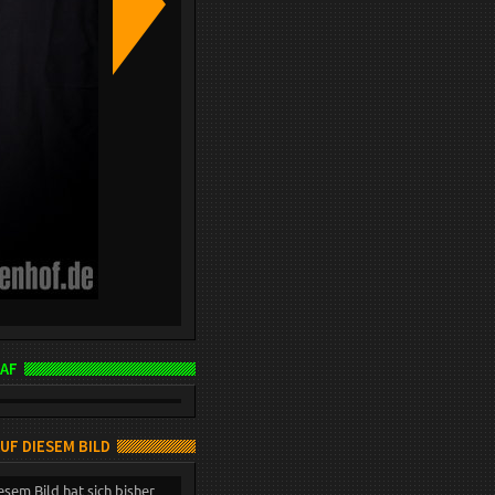
AF
AUF DIESEM BILD
esem Bild hat sich bisher