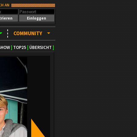
CH AN
trieren
Einloggen
COMMUNITY
SHOW
|
TOP25
|
ÜBERSICHT
]