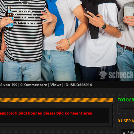
78
von 199 |
0
Kommentare |
Views | ID: BILD
686914
FOTOGR
Hauptprofilbild) können dieses Bild kommentieren.
0 USER 
Auf di