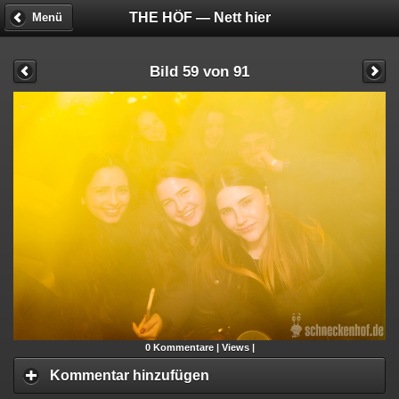
THE HÖF — Nett hier
Menü
Bild 59 von 91
0
Kommentare |
Views |
Kommentar hinzufügen