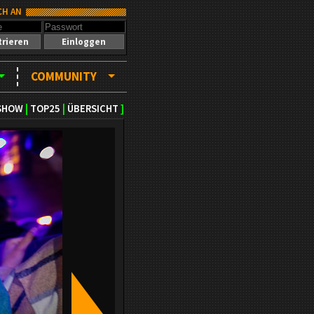
CH AN
trieren
Einloggen
COMMUNITY
SHOW
|
TOP25
|
ÜBERSICHT
]