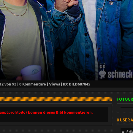
12
von 92 |
0
Kommentare |
Views | ID: BILD
687845
FOTOGR
Hauptprofilbild) können dieses Bild kommentieren.
0 USER 
Auf di