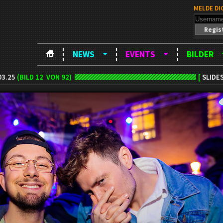
MELDE DI
Regis
NEWS
EVENTS
BILDER
03.25
(BILD
12
VON 92)
[
SLIDE