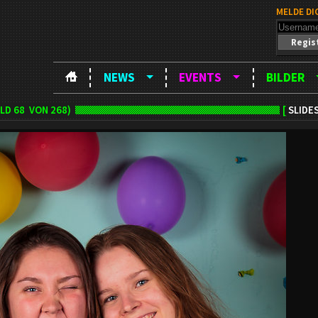
MELDE DI
Regis
NEWS
EVENTS
BILDER
ILD
68
VON 268)
[
SLIDE