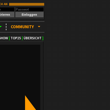
CH AN
trieren
Einloggen
COMMUNITY
SHOW
|
TOP25
|
ÜBERSICHT
]