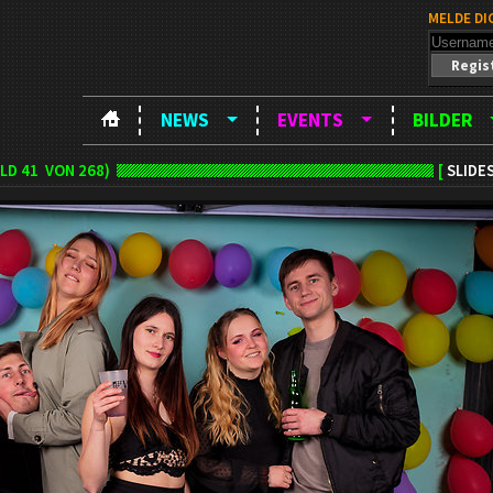
MELDE DI
Regis
NEWS
EVENTS
BILDER
ILD
41
VON 268)
[
SLIDE