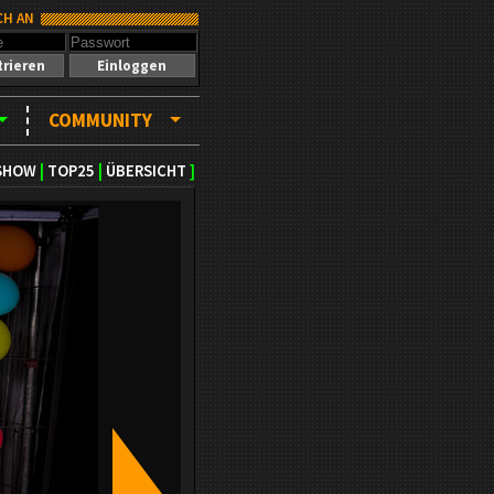
CH AN
trieren
Einloggen
COMMUNITY
SHOW
|
TOP25
|
ÜBERSICHT
]