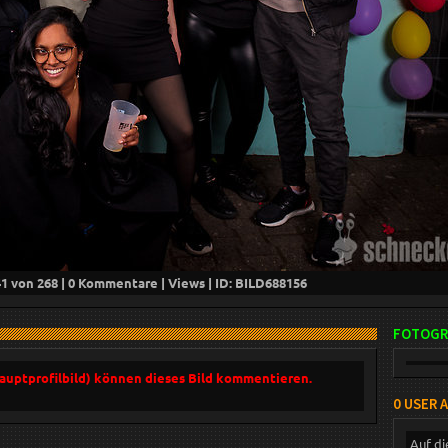
41
von 268 |
0
Kommentare |
Views | ID: BILD
688156
FOTOGR
Hauptprofilbild) können dieses Bild kommentieren.
0 USER 
Auf di