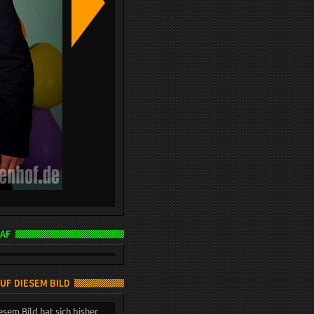
AF
AUF DIESEM BILD
esem Bild hat sich bisher