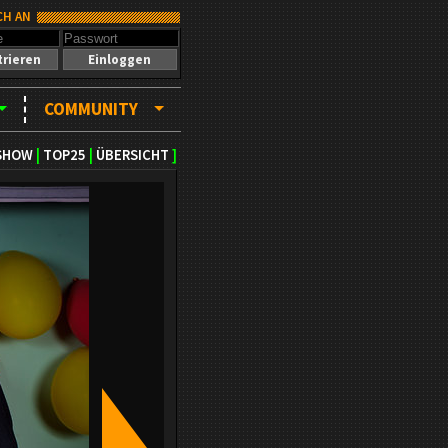
CH AN
trieren
Einloggen
COMMUNITY
SHOW
|
TOP25
|
ÜBERSICHT
]