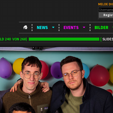
MELDE DI
Regis
NEWS
EVENTS
BILDER
ILD
240
VON 268)
[
SLIDE