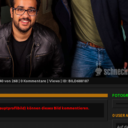
40
von 268 |
0
Kommentare |
Views | ID: BILD
688187
FOTOGR
Hauptprofilbild) können dieses Bild kommentieren.
0 USER 
Auf di