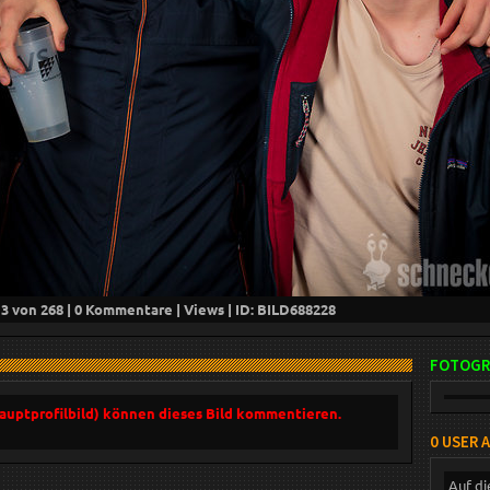
13
von 268 |
0
Kommentare |
Views | ID: BILD
688228
FOTOGR
Hauptprofilbild) können dieses Bild kommentieren.
0 USER 
Auf di