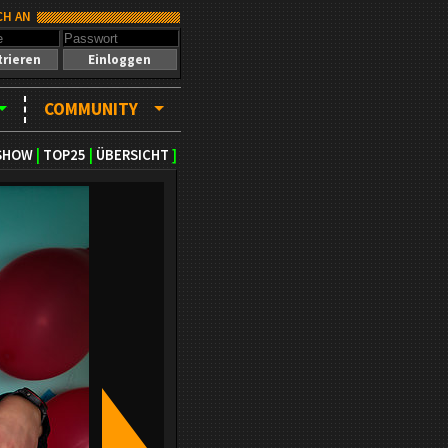
CH AN
trieren
Einloggen
COMMUNITY
SHOW
|
TOP25
|
ÜBERSICHT
]