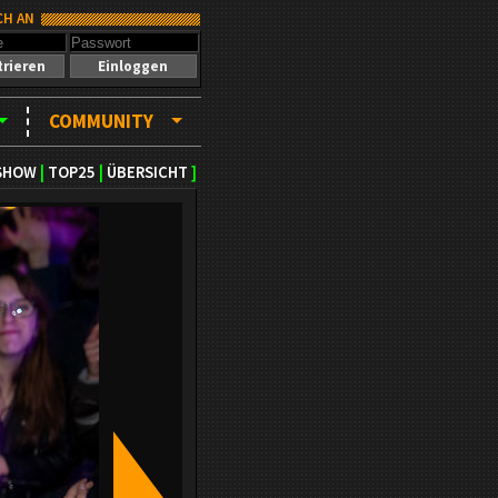
CH AN
trieren
Einloggen
COMMUNITY
SHOW
|
TOP25
|
ÜBERSICHT
]