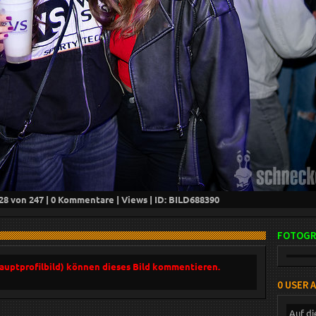
28
von 247 |
0
Kommentare |
Views | ID: BILD
688390
FOTOGR
Hauptprofilbild) können dieses Bild kommentieren.
0 USER 
Auf di