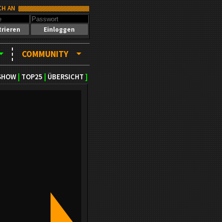
CH AN
trieren
Einloggen
COMMUNITY
SHOW
|
TOP25
|
ÜBERSICHT
]