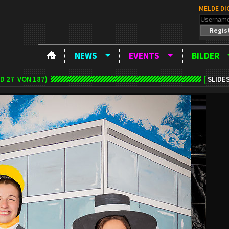
MELDE DI
Regis
NEWS
EVENTS
BILDER
LD
27
VON 187)
[
SLIDE