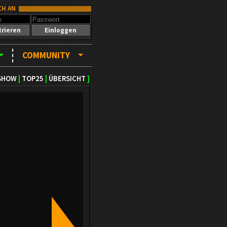
CH AN
trieren
Einloggen
COMMUNITY
SHOW
|
TOP25
|
ÜBERSICHT
]