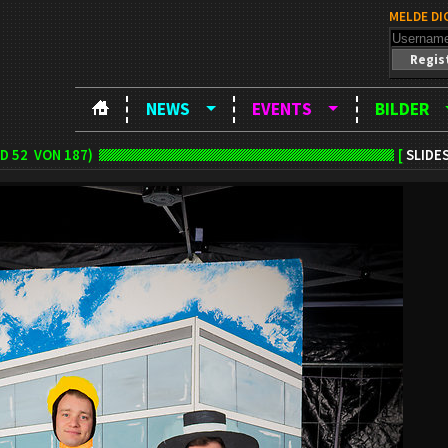
MELDE DI
Regis
NEWS
EVENTS
BILDER
LD
52
VON 187)
[
SLIDE