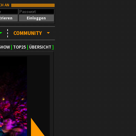
CH AN
trieren
Einloggen
COMMUNITY
SHOW
|
TOP25
|
ÜBERSICHT
]