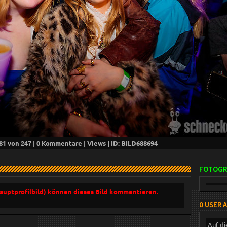
81
von 247 |
0
Kommentare |
Views | ID: BILD
688694
FOTOGR
Hauptprofilbild) können dieses Bild kommentieren.
0 USER 
Auf di