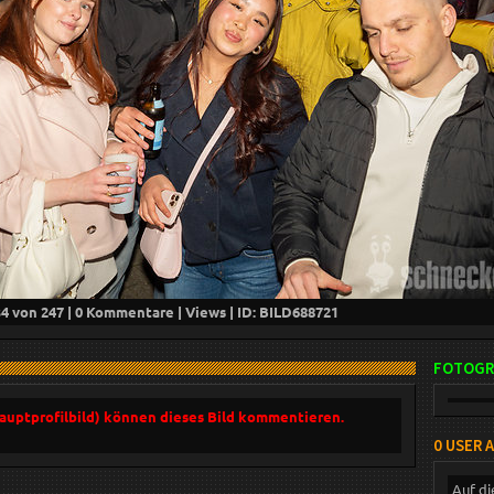
34
von 247 |
0
Kommentare |
Views | ID: BILD
688721
FOTOGR
Hauptprofilbild) können dieses Bild kommentieren.
0 USER 
Auf di