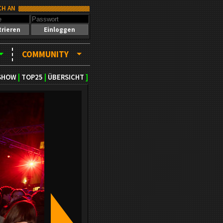
CH AN
trieren
Einloggen
COMMUNITY
SHOW
|
TOP25
|
ÜBERSICHT
]