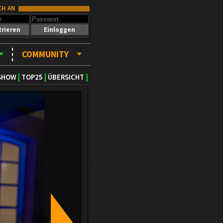
CH AN
trieren
Einloggen
COMMUNITY
SHOW
|
TOP25
|
ÜBERSICHT
]