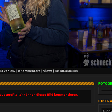
74
von 247 |
0
Kommentare |
Views | ID: BILD
688784
FOTOGR
Hauptprofilbild) können dieses Bild kommentieren.
0 USER 
Auf di