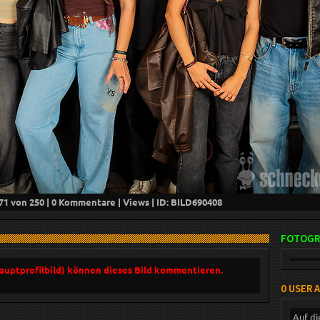
71
von 250 |
0
Kommentare |
Views | ID: BILD
690408
FOTOGR
Hauptprofilbild) können dieses Bild kommentieren.
0 USER 
Auf di