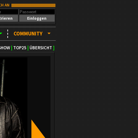
CH AN
trieren
Einloggen
COMMUNITY
SHOW
|
TOP25
|
ÜBERSICHT
]