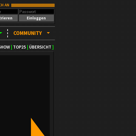
CH AN
trieren
Einloggen
COMMUNITY
SHOW
|
TOP25
|
ÜBERSICHT
]