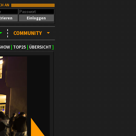
CH AN
trieren
Einloggen
COMMUNITY
SHOW
|
TOP25
|
ÜBERSICHT
]