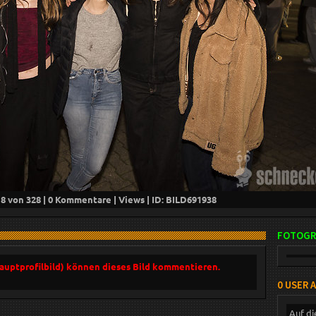
18
von 328 |
0
Kommentare |
Views | ID: BILD
691938
FOTOGR
Hauptprofilbild) können dieses Bild kommentieren.
0 USER 
Auf di