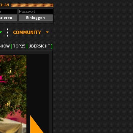
CH AN
trieren
Einloggen
COMMUNITY
SHOW
|
TOP25
|
ÜBERSICHT
]