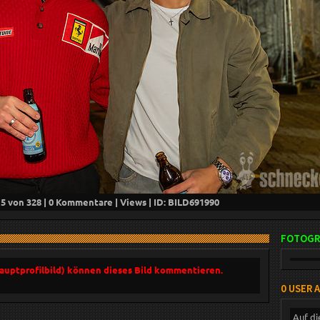
15
von 328 |
0
Kommentare |
Views | ID: BILD
691990
FOTOGR
Hauptprofilbild) können dieses Bild kommentieren.
0 USER 
Auf di