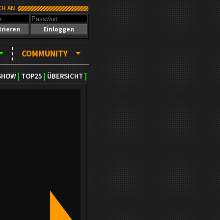
CH AN
trieren
Einloggen
COMMUNITY
SHOW
|
TOP25
|
ÜBERSICHT
]