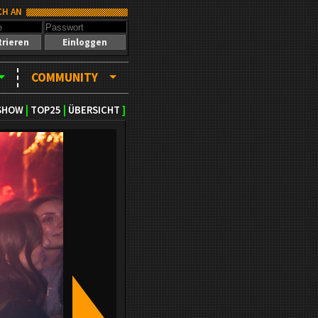
CH AN
trieren
Einloggen
COMMUNITY
SHOW
|
TOP25
|
ÜBERSICHT
]