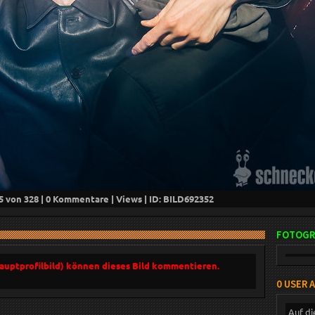
5
von 328 |
0
Kommentare |
Views | ID: BILD
692352
FOTOGR
Hauptprofilbild) können dieses Bild kommentieren.
0 USER 
Auf di