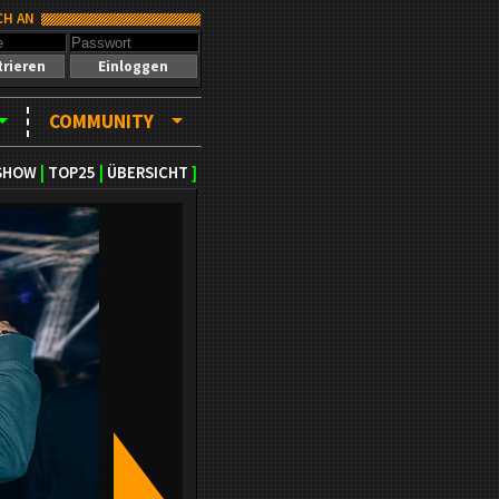
CH AN
trieren
Einloggen
COMMUNITY
SHOW
|
TOP25
|
ÜBERSICHT
]