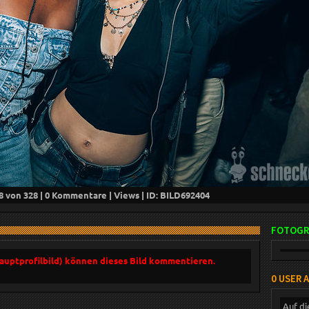
8
von 328 |
0
Kommentare |
Views | ID: BILD
692404
FOTOGR
Hauptprofilbild) können dieses Bild kommentieren.
0 USER 
Auf di