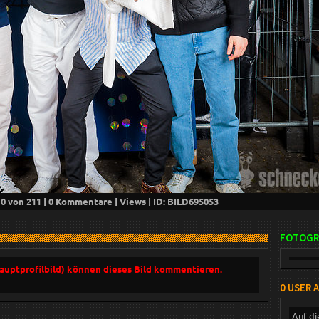
10
von 211 |
0
Kommentare |
Views | ID: BILD
695053
FOTOGR
Hauptprofilbild) können dieses Bild kommentieren.
0 USER 
Auf di