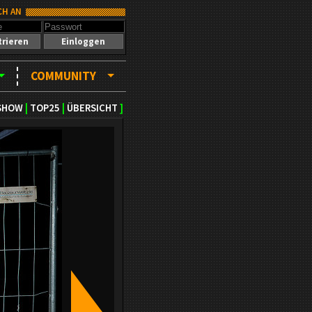
CH AN
trieren
Einloggen
COMMUNITY
SHOW
|
TOP25
|
ÜBERSICHT
]